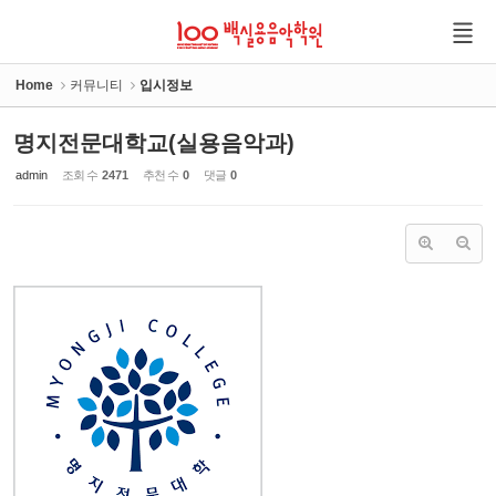
Sketchbook5, 스케치북5
Sketchbook5, 스케치북5
Home
커뮤니티
입시정보
명지전문대학교(실용음악과)
admin
조회 수
2471
추천 수
0
댓글
0