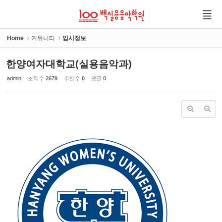
Sketchbook5, 스케치북5
Sketchbook5, 스케치북5
Home
커뮤니티
입시정보
한양여자대학교(실용음악과)
admin
조회 수
2679
추천 수
0
댓글
0