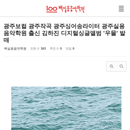
Sketchbook5, 스케치북5
Sketchbook5, 스케치북5
광주보컬 광주작곡 광주싱어송라이터 광주실용
음악학원 출신 김하진 디지털싱글앨범 '우물' 발
매
백실용음악학원
조회 수
383
추천 수
0
댓글
0