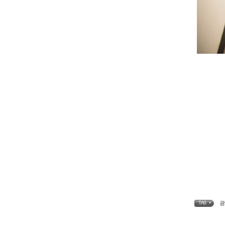
광
TAG •