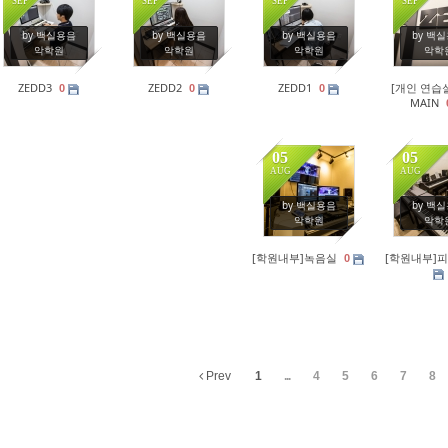
SEP
SEP
SEP
SEP
273
234
171
24
by 백실용음
by 백실용음
by 백실용음
by 백
악학원
악학원
악학원
악학
ZEDD3
ZEDD2
ZEDD1
[개인 연습실
0
0
0
MAIN
05
05
AUG
AUG
388
19
by 백실용음
by 백
악학원
악학
[학원내부]녹음실
[학원내부]
0
Prev
1
...
4
5
6
7
8