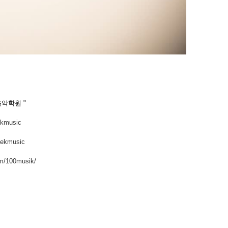
음악학원 "
ekmusic
aekmusic
om/100musik/