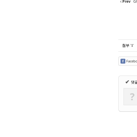
Prev
G
첨부
'
'
1
Faceb
✔
댓
?