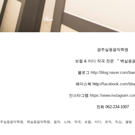
광주실용음악학원
보컬 & 미디 작곡 전문 " 백실용
블로그
http://blog.naver.com/ba
페이스북 http://
facebook.com/bb
인스타그램
https://www.instagram.c
전화 062-234-1007
주실용음악학원
,
백실용음악학원
,
음악
,
노래
,
작곡
,
보컬
,
미디
,
로직
,
믹싱
,
앨범