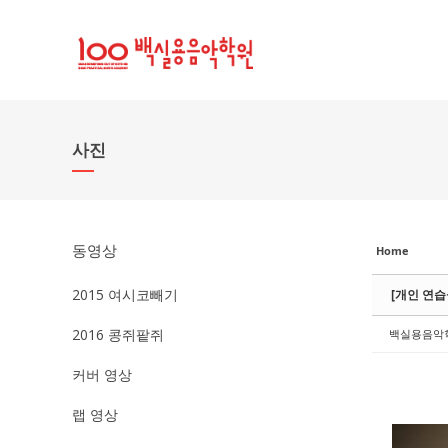
Sketchbook5, 스케치북5
Sketchbook5, 스케치북5
사진
동영상
Home
2015 여시코빼기
[개인 연습실
2016 콩쥐팥쥐
백실용음악
커버 영상
랩 영상