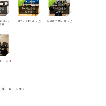
AUG
AUG
4
234
297
실용음
by 백실용음
by 백실용음
원
악학원
악학원
] ZEDD
[학원내부]로비
[학원내부]미디실
0
0
0
7
실용음
원
피아노실
0
9
10
Next