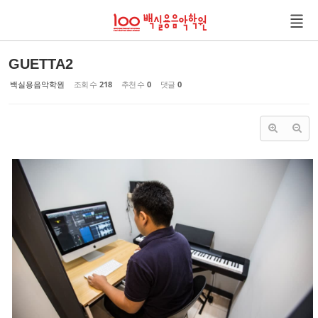
Sketchbook5, 스케치북5
Sketchbook5, 스케치북5
GUETTA2
백실용음악학원
조회 수
218
추천 수
0
댓글
0