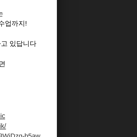
는
 수업까지!
하고 있답니다
면
ic
k/
​
j3WjDzq-b5aw