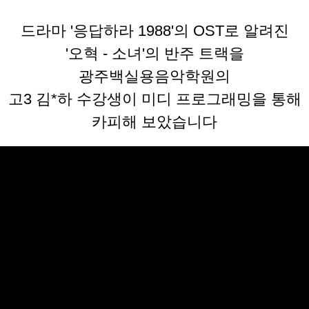
드라마 '응답하라 1988'의 OST로 알려진
'오혁 - 소녀'의 반주 트랙을
광주백실용음악학원의
고3 김*하 수강생이 미디 프로그래밍을 통해
카피해 보았습니다