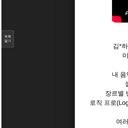
목록
열기
김*
미
내 음
장르별 
로직 프로(Log
여러