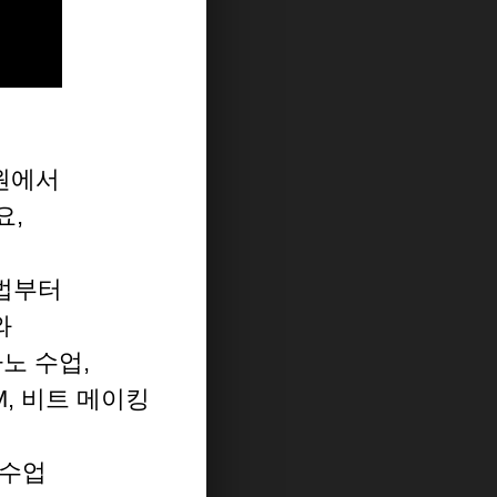
원에서
요,
곡법부터
와
노 수업,
DM, 비트 메이킹
 수업