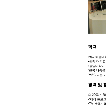
학력
⦁백제예술대
⦁원광 대학교
⦁상명대학교
“한국 대중음
‘MBC 나는
경력 및 
◎ 2003 ~
<제작 프로
⦁TV 전국기