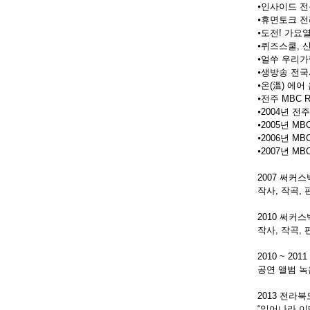
⦁인사이드 
⦁휴면토크 
⦁도전! 가요
⦁퀴즈스쿨,
⦁얼쑤 우리
⦁생방송 전
⦁온(溫) 에
⦁전주 MBC 
⦁2004년 전
⦁2005년 M
⦁2006년 M
⦁2007년 M
2007 써커스백
작사, 작곡,
2010 써커스백(
작사, 작곡,
2010 ~ 
공연 앨범 녹
2013 전라
“일어나라 이