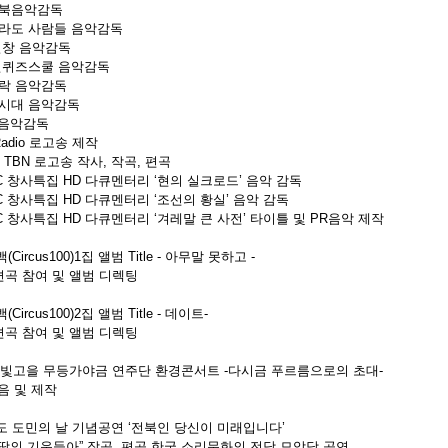
전북음악감독
전라도 사람들 음악감독
열창 음악감독
 신퀴즈스쿨 음악감독
가락 음악감독
국시대 음악감독
어 음악감독
Radio 로고송 제작
주 TBN 로고송 작사, 작곡, 편곡
BC 창사특집 HD 다큐멘터리 ‘현의 실크로드’ 음악 감독
BC 창사특집 HD 다큐멘터리 ‘조선의 황실’ 음악 감독
BC 창사특집 HD 다큐멘터리 ‘겨레말 큰 사전’ 타이틀 및 PR음악 제작
(Circus100)1집 앨범 Title - 아무말 못하고 -
 편곡 참여 및 앨범 디렉팅
Circus100)2집 앨범 Title - 데이트-
 편곡 참여 및 앨범 디렉팅
2011 빛고을 무등가야금 연주단 환경콘서트 -다시금 푸르름으로의 초대-
음 및 제작
북도 도민의 날 기념공연 ‘전북인 당신이 미래입니다’
땅의 기운들아” 작곡, 편곡 한국 소리문화의 전당 모악당 공연