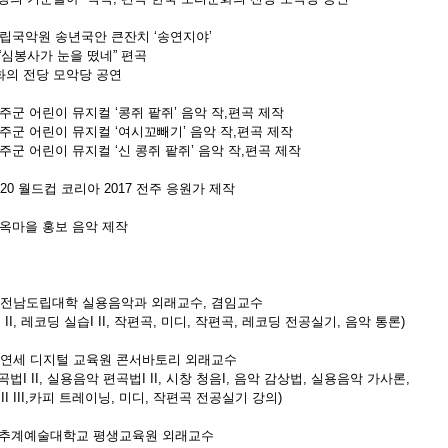
 도립국악원 송년국안 큰잔치 ‘송연지야’
“심봉사가 눈을 떴네” 편곡
화의 전당 모악당 공연
완주군 어린이 뮤지컬 ‘콩쥐 팥쥐’ 음악 작,편곡 제작
 완주군 어린이 뮤지컬 ‘여시꼬빼기’ 음악 작,편곡 제작
완주군 어린이 뮤지컬 ‘신 콩쥐 팥쥐’ 음악 작,편곡 제작
 U-20 월드컵 코리아 2017 전주 응원가 제작
 한옥마을 홍보 음악 제작
2014 전남도립대학 실용음악과 외래교수, 겸임교수
 II, 레코딩 실습I II, 작편곡, 미디, 작편곡, 레코딩 전공실기, 음악 통론)
017 연세 디지털 교육원 콘서바토리 외래교수
법I II, 실용음악 편곡법I II, 시창 청음I, 음악 감상법, 실용음악 가사론,
II III,카피 트레이닝, 미디, 작편곡 전공실기 강의)
현재 추계예술대학교 평생교육원 외래교수