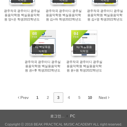
악학원
악학원
악학원
광주작곡 광주미디 광주실
광주작곡 광주미디 광주실
광주작곡 광주미디 광주실
용음악학원 백실용음악학
용음악학원 백실용음악학
용음악학원 백실용음악학
원 양○은 학생2022학년도
원 김○하 학생2022학년도
원 김○영 학생2022학년도
백석예술대 실용음악 작편
백석예술대 실용음악 작편
백석예술대 실용음악 작편
곡 전공 정시 합격!
곡 전공 정시 합격!
곡 전공 정시 합격!
08
04
FEB
FEB
184
236
by 백실용음
by 백실용음
악학원
악학원
광주작곡 광주미디 광주실
광주작곡 광주미디 광주실
용음악학원 백실용음악학
용음악학원 백실용음악학
원 권○후 학생2022학년도
원 윤○원 학생2022학년도
백석예술대 실용음악 작편
백석문화대 실용음악 컴퓨
곡 전공 정시 합격!
터음악작곡 전공 정시 합
격!
Prev
1
2
3
4
5
10
Next
로그인...
PC
Copyright ⓒ 2016 BEAK PRACTICAL MUSIC ACADEMY ALL right reserved.