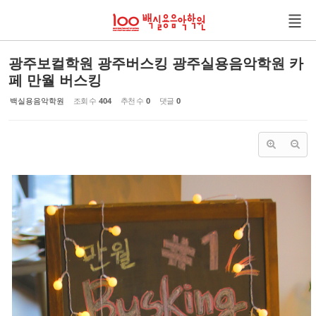
Sketchbook5, 스케치북5
Sketchbook5, 스케치북5
광주보컬학원 광주버스킹 광주실용음악학원 카
페 만월 버스킹
백실용음악학원
조회 수
404
추천 수
0
댓글
0