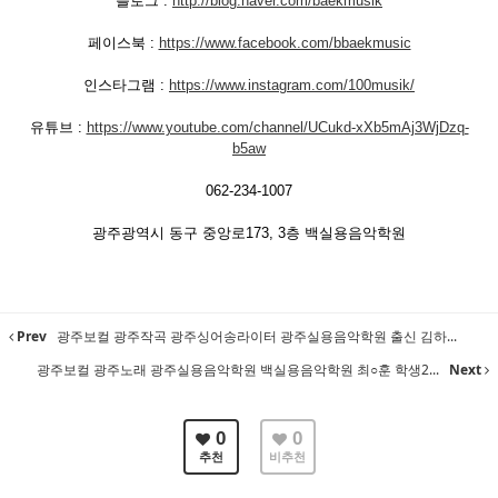
블로그 :
http://blog.naver.com/baekmusik
페이스북 :
https://www.facebook.com/bbaekmusic
인스타그램 :
https://www.instagram.com/100musik/
유튜브 :
https://www.youtube.com/channel/UCukd-xXb5mAj3WjDzq-
b5aw
062-234-1007
광주광역시 동구 중앙로173, 3층 백실용음악학원
Prev
광주보컬 광주작곡 광주싱어송라이터 광주실용음악학원 출신 김하...
광주보컬 광주노래 광주실용음악학원 백실용음악학원 최○훈 학생2...
Next
0
0
추천
비추천